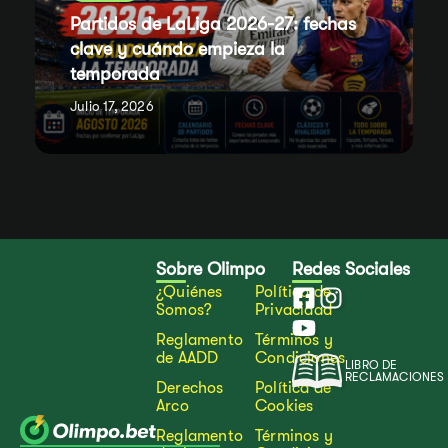
Partidos de LaLiga 2026-27: fechas
clave y cuándo empieza la
temporada
Julio 17, 2026
Sobre Olimpo
Redes Sociales
¿Quiénes
Política de
Somos?
Privacidad
Reglamento
Términos y
de AADD
Condiciones
LIBRO DE
RECLAMACIONES
Derechos
Política de
Arco
Cookies
Reglamento
Términos y