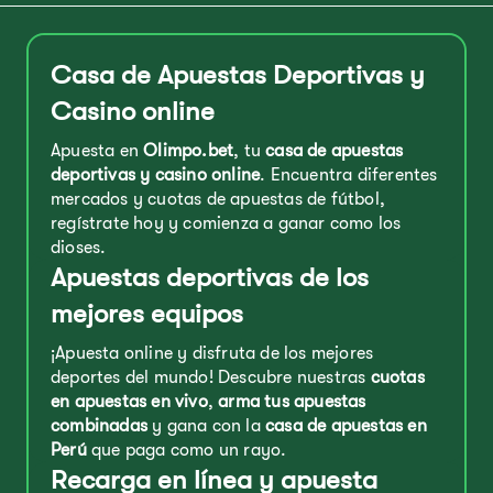
Casa de Apuestas Deportivas y
Casino online
Apuesta en
Olimpo.bet
, tu
casa de apuestas
deportivas y casino online
. Encuentra diferentes
mercados y cuotas de apuestas de fútbol,
regístrate hoy y comienza a ganar como los
dioses.
Apuestas deportivas de los
mejores equipos
¡Apuesta online y disfruta de los mejores
deportes del mundo! Descubre nuestras
cuotas
en apuestas en vivo
,
arma tus apuestas
combinadas
y gana con la
casa de apuestas en
Perú
que paga como un rayo.
Recarga en línea y apuesta