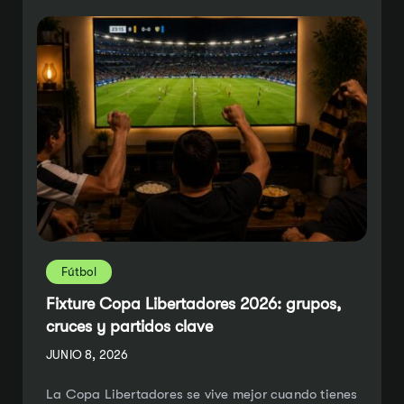
Fútbol
Fixture Copa Libertadores 2026: grupos,
cruces y partidos clave
JUNIO 8, 2026
La Copa Libertadores se vive mejor cuando tienes