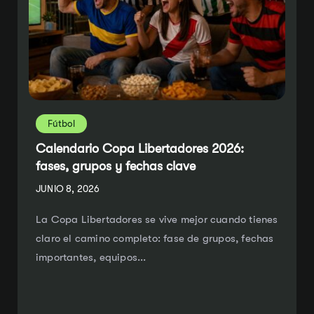
Fútbol
Calendario Copa Libertadores 2026:
fases, grupos y fechas clave
JUNIO 8, 2026
La Copa Libertadores se vive mejor cuando tienes
claro el camino completo: fase de grupos, fechas
importantes, equipos...