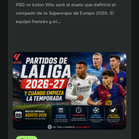
PSG vs Aston Villa será el duelo que definirá al
campeón de la Supercopa de Europa 2026. El
equipo francés y el...