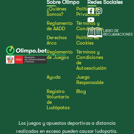
Sobre Olimpo
Redes Sociales
¿Quiénes
Política de
Somos?
Privacidad
Reglamento
Términos y
de AADD
Condiciones
LIBRO DE
RECLAMACIONES
Derechos
Política de
Arco
Cookies
Reglamento
Términos y
de Juegos
Condiciones
de
Autoexclusión
Ayuda
Juego
Responsable
Registro
Blog
Voluntario
de
Ludópatas
Los juegos y apuestas deportivas a distancia
realizados en exceso pueden causar ludopatía.