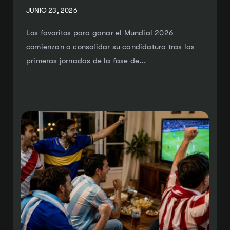
JUNIO 23, 2026
Los favoritos para ganar el Mundial 2026
comienzan a consolidar su candidatura tras las
primeras jornadas de la fase de...