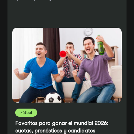
Fútbol
Favoritos para ganar el mundial 2026:
cuotas, pronósticos y candidatos