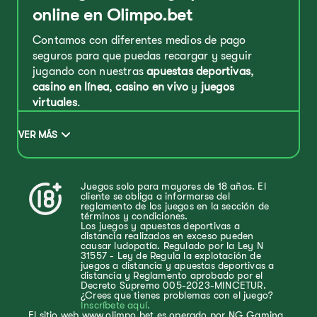
online en Olimpo.bet
Contamos con diferentes medios de pago
seguros para que puedas recargar y seguir
jugando con nuestras
apuestas deportivas
,
casino en línea
,
casino en vivo
y
juegos
virtuales
.
VER MÁS
Juegos solo para mayores de 18 años. El
cliente se obliga a informarse del
reglamento de los juegos en la sección de
términos y condiciones.
Los juegos y apuestas deportivas a
distancia realizados en exceso pueden
causar ludopatía. Regulado por la Ley N
31557 - Ley de Regula la explotación de
juegos a distancia y apuestas deportivas a
distancia y Reglamento aprobado por el
Decreto Supremo 005-2023-MINCETUR.
¿Crees que tienes problemas con el juego?
Inscríbete aquí.
El sitio web www.olimpo.bet es operado por NG Gaming