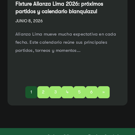
Fixture Alianza Lima 2026: próximos
partidos y calendario blanquiazul
JUNIO 8, 2026
Alianza Lima mueve mucha expectativa en cada
fecha. Este calendario reúne sus principales
partidos, torneos y momentos...
1
2
3
4
5
6
»