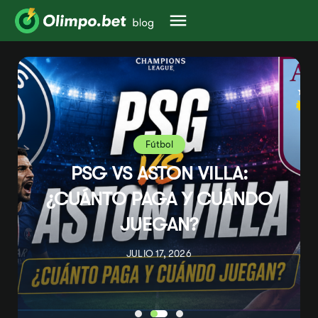
Fútbol
PSG VS ASTON VILLA:
¿CUÁNTO PAGA Y CUÁNDO
JUEGAN?
JULIO 17, 2026