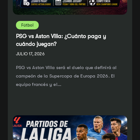
Fútbol
PSG vs Aston Villa: ¿Cuánto paga y
cuándo juegan?
JULIO 17, 2026
PSG vs Aston Villa será el duelo que definirá al
campeón de la Supercopa de Europa 2026. El
equipo francés y el...