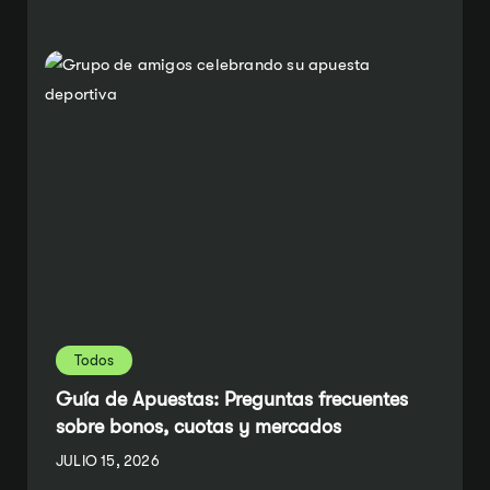
Todos
Guía de Apuestas: Preguntas frecuentes
sobre bonos, cuotas y mercados
JULIO 15, 2026