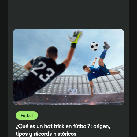
Fútbol
¿Qué es un hat trick en fútbol?: origen,
tipos y récords históricos