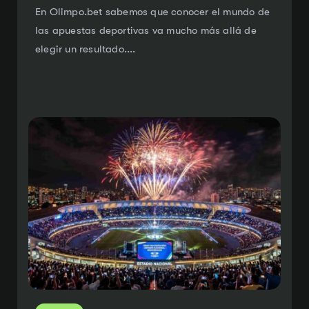
En Olimpo.bet sabemos que conocer el mundo de
las apuestas deportivas va mucho más allá de
elegir un resultado....