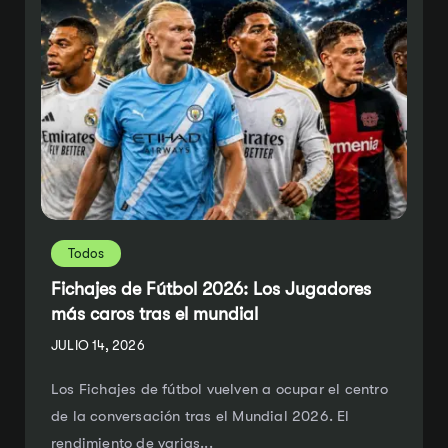
Todos
Fichajes de Fútbol 2026: Los Jugadores
más caros tras el mundial
JULIO 14, 2026
Los Fichajes de fútbol vuelven a ocupar el centro
de la conversación tras el Mundial 2026. El
rendimiento de varias...