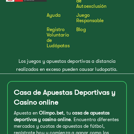
de
Autoexclusión
Ayuda
Juego
Responsable
Registro
Blog
Voluntario
de
Ludópatas
Los juegos y apuestas deportivas a distancia
realizados en exceso pueden causar ludopatía.
Casa de Apuestas Deportivas y
Casino online
Apuesta en
Olimpo.bet
, tu
casa de apuestas
deportivas y casino online
. Encuentra diferentes
mercados y cuotas de apuestas de fútbol,
regístrate hoy y comienza a ganar como los