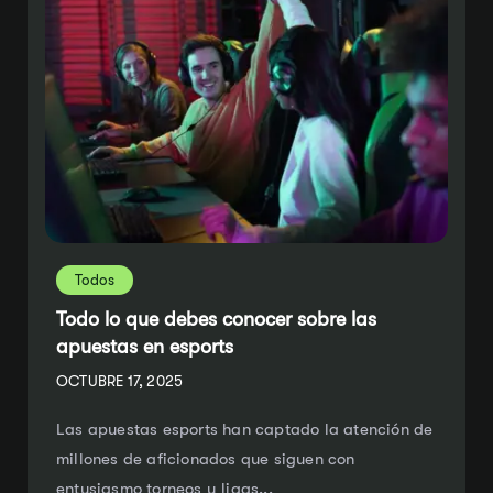
Todos
Todo lo que debes conocer sobre las
apuestas en esports
OCTUBRE 17, 2025
Las apuestas esports han captado la atención de
millones de aficionados que siguen con
entusiasmo torneos y ligas...