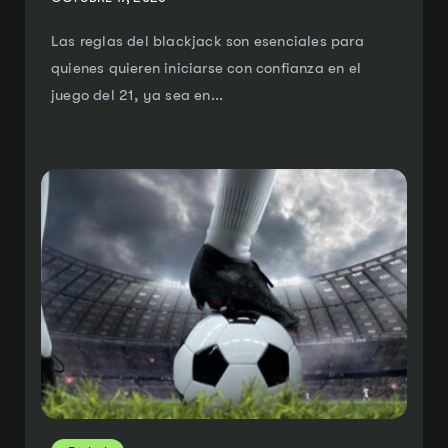
Las reglas del blackjack son esenciales para
quienes quieren iniciarse con confianza en el
juego del 21, ya sea en...