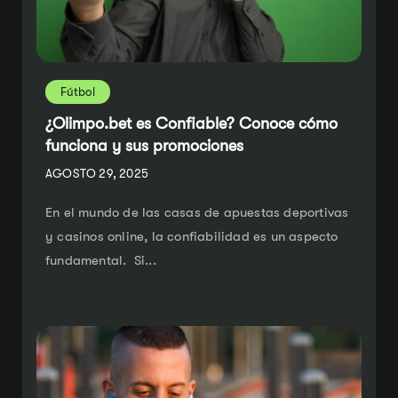
Fútbol
¿Olimpo.bet es Confiable? Conoce cómo
funciona y sus promociones
AGOSTO 29, 2025
En el mundo de las casas de apuestas deportivas
y casinos online, la confiabilidad es un aspecto
fundamental. Si...