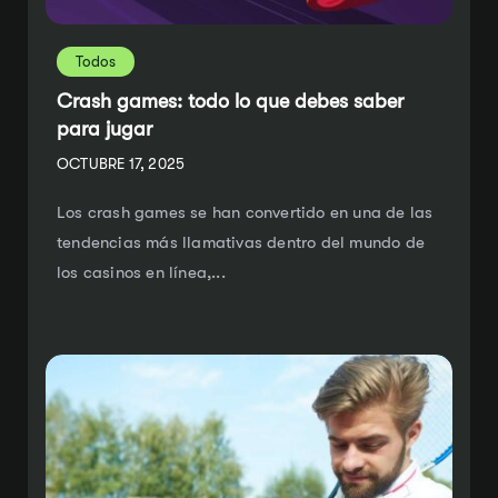
Todos
Crash games: todo lo que debes saber
para jugar
OCTUBRE 17, 2025
Los crash games se han convertido en una de las
tendencias más llamativas dentro del mundo de
los casinos en línea,...