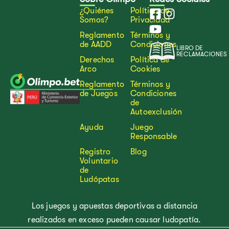
¿Quiénes
Política de
Somos?
Privacidad
Reglamento
Términos y
de AADD
Condiciones
LIBRO DE
RECLAMACIONES
Derechos
Política de
Arco
Cookies
Reglamento
Términos y
de Juegos
Condiciones
de
Autoexclusión
Ayuda
Juego
Responsable
Registro
Blog
Voluntario
de
Ludópatas
Los juegos y apuestas deportivas a distancia
realizados en exceso pueden causar ludopatía.