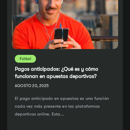
Fútbol
Pagos anticipados: ¿Qué es y cómo
funcionan en apuestas deportivas?
AGOSTO 20, 2025
El pago anticipado en apuestas es una función
cada vez más presente en las plataformas
deportivas online. Esta...