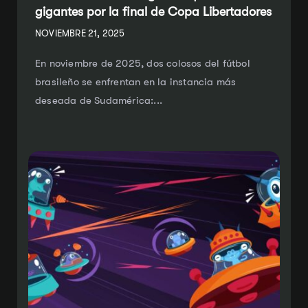
gigantes por la final de Copa Libertadores
NOVIEMBRE 21, 2025
En noviembre de 2025, dos colosos del fútbol
brasileño se enfrentan en la instancia más
deseada de Sudamérica:...