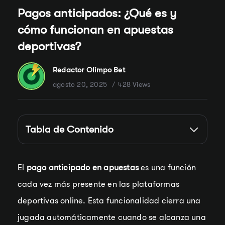
Pagos anticipados: ¿Qué es y
cómo funcionan en apuestas
deportivas?
Redactor Olimpo Bet
agosto 20, 2025
428 Views
Tabla de Contenido
El
pago anticipado en apuestas
es una función
cada vez más presente en las plataformas
deportivas online. Esta funcionalidad cierra una
jugada automáticamente cuando se alcanza una