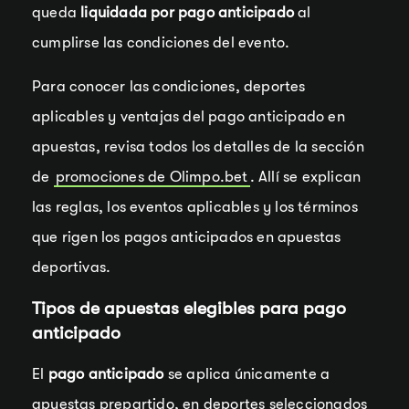
queda
liquidada por pago anticipado
al
cumplirse las condiciones del evento.
Para conocer las condiciones, deportes
aplicables y ventajas del pago anticipado en
apuestas, revisa todos los detalles de la sección
de
promociones de Olimpo.bet
. Allí se explican
las reglas, los eventos aplicables y los términos
que rigen los pagos anticipados en apuestas
deportivas.
Tipos de apuestas elegibles para pago
anticipado
El
pago anticipado
se aplica únicamente a
apuestas prepartido, en deportes seleccionados