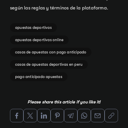
según las reglas y términos de la plataforma.
apuestas deportivas
apuestas deportivas online
casas de apuestas con pago anticipado
casas de apuestas deportivas en peru
pago anticipado apuestas
Please share this article if you like it!