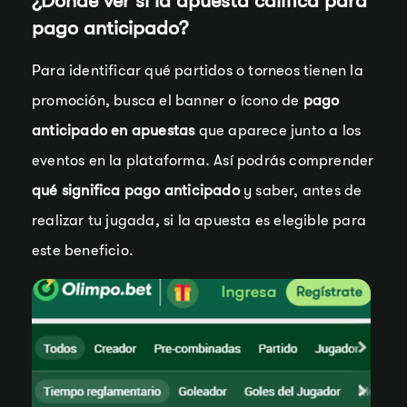
¿Dónde ver si la apuesta califica para
pago anticipado?
Para identificar qué partidos o torneos tienen la
promoción, busca el banner o ícono de
pago
anticipado en apuestas
que aparece junto a los
eventos en la plataforma. Así podrás comprender
qué significa pago anticipado
y saber, antes de
realizar tu jugada, si la apuesta es elegible para
este beneficio.