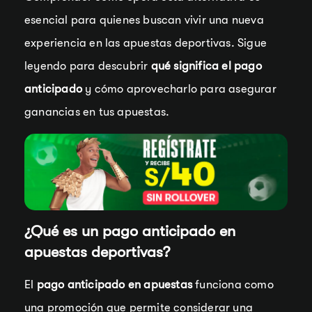
esencial para quienes buscan vivir una nueva
experiencia en las apuestas deportivas. Sigue
leyendo para descubrir
qué significa el pago
anticipado
y cómo aprovecharlo para asegurar
ganancias en tus apuestas.
¿Qué es un pago anticipado en
apuestas deportivas?
El
pago anticipado en apuestas
funciona como
una promoción que permite considerar una