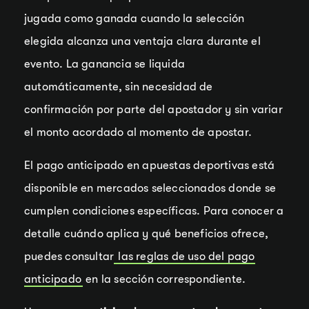
jugada como ganada cuando la selección
elegida alcanza una ventaja clara durante el
evento. La ganancia se liquida
automáticamente, sin necesidad de
confirmación por parte del apostador y sin variar
el monto acordado al momento de apostar.
El pago anticipado en apuestas deportivas está
disponible en mercados seleccionados donde se
cumplen condiciones específicas. Para conocer a
detalle cuándo aplica y qué beneficios ofrece,
puedes consultar
las reglas de uso del pago
anticipado
en la sección correspondiente.