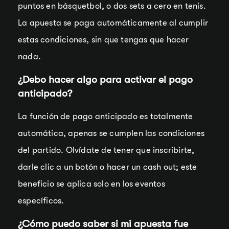
puntos en básquetbol, o dos sets a cero en tenis.
La apuesta se paga automáticamente al cumplir
estas condiciones, sin que tengas que hacer
nada.
¿Debo hacer algo para activar el pago
anticipado?
La función de pago anticipado es totalmente
automática, apenas se cumplen las condiciones
del partido. Olvídate de tener que inscribirte,
darle clic a un botón o hacer un cash out; este
beneficio se aplica solo en los eventos
específicos.
¿Cómo puedo saber si mi apuesta fue