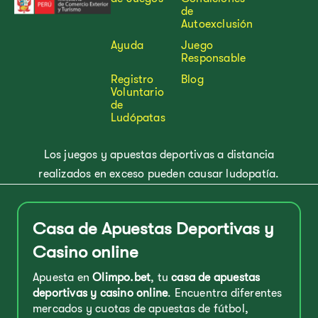
de
Autoexclusión
Ayuda
Juego
Responsable
Registro
Blog
Voluntario
de
Ludópatas
Los juegos y apuestas deportivas a distancia
realizados en exceso pueden causar ludopatía.
Casa de Apuestas Deportivas y
Casino online
Apuesta en
Olimpo.bet
, tu
casa de apuestas
deportivas y casino online
. Encuentra diferentes
mercados y cuotas de apuestas de fútbol,