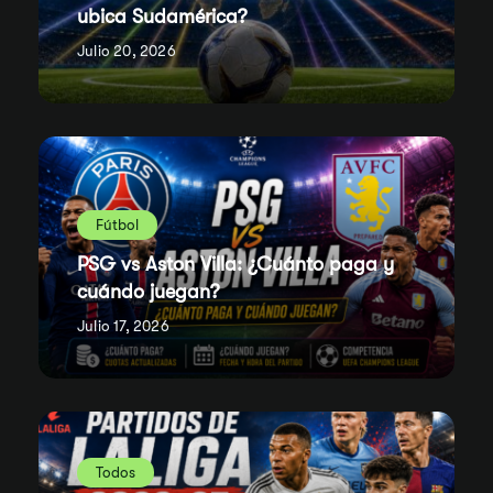
ubica Sudamérica?
Julio 20, 2026
Fútbol
PSG vs Aston Villa: ¿Cuánto paga y
cuándo juegan?
Julio 17, 2026
Todos