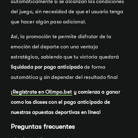
automáticamente si se alcanzan las condiciones
del juego, sin necesidad de que el usuario tenga
que hacer algún paso adicional.
Así, la promoción te permite disfrutar de la
emoción del deporte con una ventaja
estratégica, sabiendo que tu victoria quedará
liquidada por pago anticipado
de forma
automática y sin depender del resultado final
¡
Regístrate en Olimpo.bet
y comienza a ganar
como los dioses con el pago anticipado de
nuestras apuestas deportivas en línea!
Preguntas frecuentes