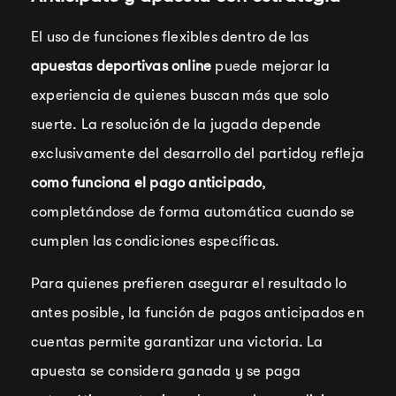
El uso de funciones flexibles dentro de las
apuestas deportivas online
puede mejorar la
experiencia de quienes buscan más que solo
suerte. La resolución de la jugada depende
exclusivamente del desarrollo del partidoy refleja
como funciona el pago anticipado
,
completándose de forma automática cuando se
cumplen las condiciones específicas.
Para quienes prefieren asegurar el resultado lo
antes posible, la función de pagos anticipados en
cuentas permite garantizar una victoria. La
apuesta se considera ganada y se paga