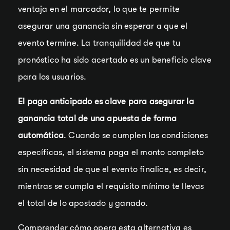
ventaja en el marcador, lo que te permite
asegurar una ganancia sin esperar a que el
evento termine. La tranquilidad de que tu
pronóstico ha sido acertado es un beneficio clave
para los usuarios.
El pago anticipado es clave para asegurar la
ganancia total de una apuesta de forma
automática
. Cuando se cumplen las condiciones
específicas, el sistema paga el monto completo
sin necesidad de que el evento finalice, es decir,
mientras se cumpla el requisito mínimo te llevas
el total de lo apostado y ganado.
Comprender cómo opera esta alternativa es