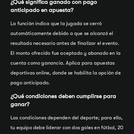
¿Qué significa ganado con pago
anticipado en apuesta?
La función indica que la jugada se cerró
automáticamente debido a que se alcanzó el
resultado necesario antes de finalizar el evento.
El monto ofrecido fue aceptado y abonado en la
cuenta como ganancia. Aplica para apuestas
deportivas online, donde se habilita la opción de
pago anticipado.
¿Qué condiciones deben cumplirse para
ganar?
Las condiciones dependen del deporte; para ello,
tu equipo debe liderar con dos goles en fútbol, 20