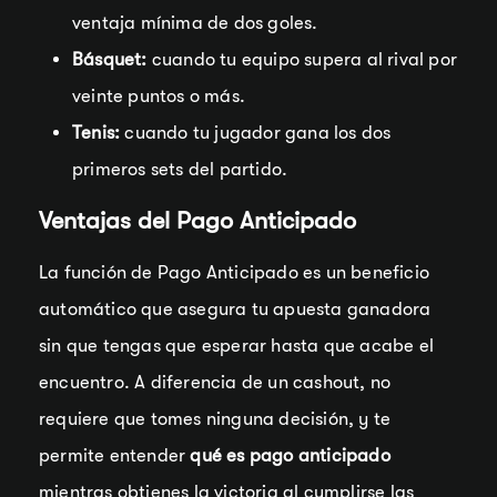
ventaja mínima de dos goles.
Básquet:
cuando tu equipo supera al rival por
veinte puntos o más.
Tenis:
cuando tu jugador gana los dos
primeros sets del partido.
Ventajas del Pago Anticipado
La función de Pago Anticipado es un beneficio
automático que asegura tu apuesta ganadora
sin que tengas que esperar hasta que acabe el
encuentro. A diferencia de un cashout, no
requiere que tomes ninguna decisión, y te
permite entender
qué es pago anticipado
mientras obtienes la victoria al cumplirse las