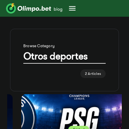
Browse Category
Otros deportes
2 Articles