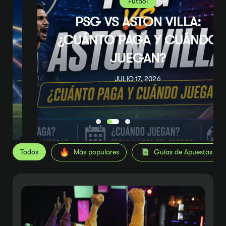
Fútbol
PSG VS ASTON VILLA:
¿CUÁNTO PAGA Y CUÁNDO
JUEGAN?
JULIO 17, 2026
Todos
Más populares
Guías de Apuestas y C