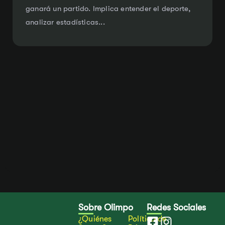
ganará un partido. Implica entender el deporte,
analizar estadísticas...
Sobre Olimpo
Redes Sociales
¿Quiénes
Política de