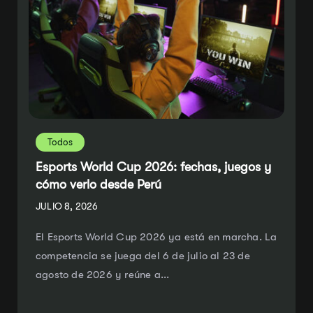
Todos
Esports World Cup 2026: fechas, juegos y
cómo verlo desde Perú
JULIO 8, 2026
El Esports World Cup 2026 ya está en marcha. La
competencia se juega del 6 de julio al 23 de
agosto de 2026 y reúne a...