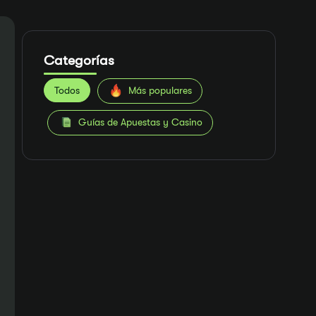
Categorías
Todos
Más populares
Guías de Apuestas y Casino