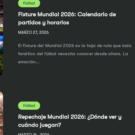
Fútbol
Fixture Mundial 2026: Calendario de
partidos y horarios
MARZO 27, 2026
El fixture del Mundial 2026 es la hoja de ruta que todo
fanático del fútbol necesita conocer desde ahora. La
emoción...
Fútbol
Repechaje Mundial 2026: ¿Dónde ver y
cuándo juegan?
MARZO 24, 2026