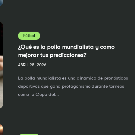
Fútbol
¿Qué es la polla mundialista y como
mejorar tus predicciones?
ABRIL 28, 2026
La polla mundialista es una dinámica de pronósticos
deportivos que gana protagonismo durante torneos
como la Copa del...