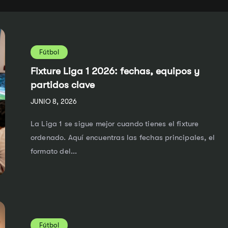
Fútbol
Fixture Liga 1 2026: fechas, equipos y
partidos clave
JUNIO 8, 2026
La Liga 1 se sigue mejor cuando tienes el fixture
ordenado. Aquí encuentras las fechas principales, el
formato del...
Fútbol