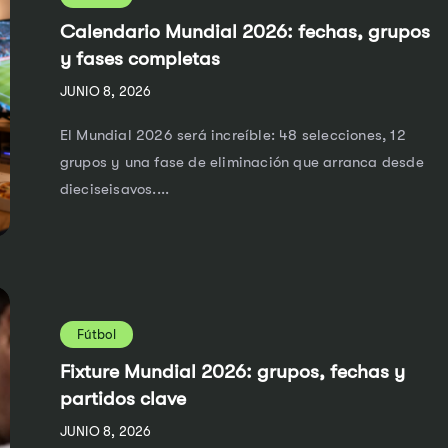
Calendario Mundial 2026: fechas, grupos
y fases completas
JUNIO 8, 2026
El Mundial 2026 será increíble: 48 selecciones, 12
grupos y una fase de eliminación que arranca desde
dieciseisavos....
Fútbol
Fixture Mundial 2026: grupos, fechas y
partidos clave
JUNIO 8, 2026