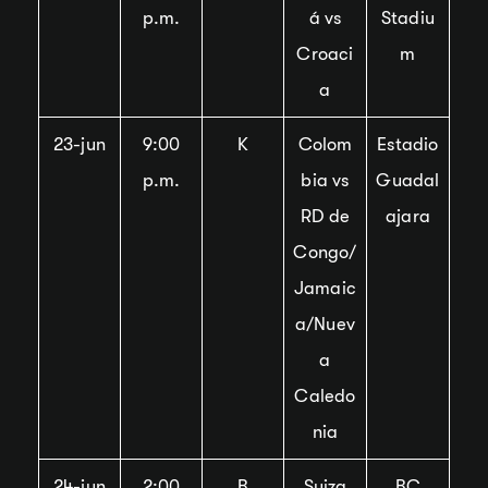
p.m.
á vs
Stadiu
Croaci
m
a
23-jun
9:00
K
Colom
Estadio
p.m.
bia vs
Guadal
RD de
ajara
Congo/
Jamaic
a/Nuev
a
Caledo
nia
24-jun
2:00
B
Suiza
BC