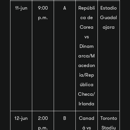
11-jun
9:00
A
Repúbli
Estadio
p.m.
ca de
Guadal
Corea
ajara
vs
Dinam
arca/M
acedon
ia/Rep
ública
Checa/
Irlanda
12-jun
2:00
B
Canad
Toronto
p.m.
á vs
Stadiu