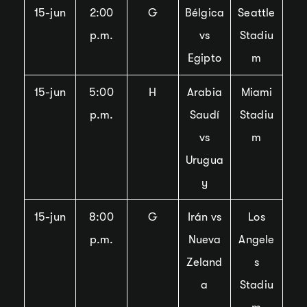
15-jun
2:00
G
Bélgica
Seattle
p.m.
vs
Stadiu
Egipto
m
15-jun
5:00
H
Arabia
Miami
p.m.
Saudí
Stadiu
vs
m
Urugua
y
15-jun
8:00
G
Irán vs
Los
p.m.
Nueva
Angele
Zeland
s
a
Stadiu