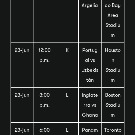
Argelia
co Bay
Area
Stadiu
m
23-jun
12:00
K
Portug
Housto
p.m.
al vs
n
Uzbekis
Stadiu
tán
m
23-jun
3:00
L
Inglate
Boston
p.m.
rra vs
Stadiu
Ghana
m
23-jun
6:00
L
Panam
Toronto