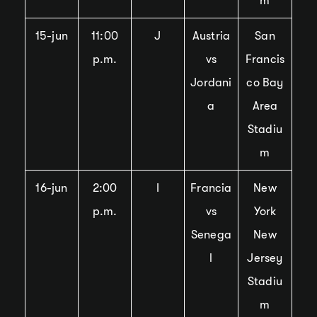
m
15-jun
11:00
J
Austria
San
p.m.
vs
Francis
Jordani
co Bay
a
Area
Stadiu
m
16-jun
2:00
I
Francia
New
p.m.
vs
York
Senega
New
l
Jersey
Stadiu
m