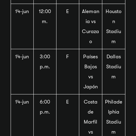
14-jun
12:00
E
Aleman
Housto
m.
ia vs
n
Curaza
Stadiu
o
m
14-jun
3:00
F
Países
Dallas
p.m.
Bajos
Stadiu
vs
m
Japón
14-jun
6:00
E
Costa
Philade
p.m.
de
lphia
Marfil
Stadiu
vs
m