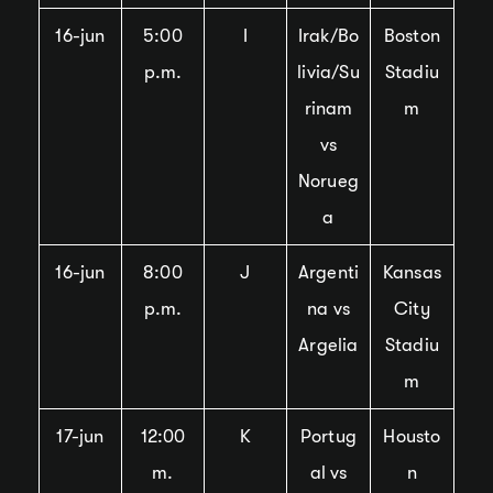
16-jun
5:00
I
Irak/Bo
Boston
p.m.
livia/Su
Stadiu
rinam
m
vs
Norueg
a
16-jun
8:00
J
Argenti
Kansas
p.m.
na vs
City
Argelia
Stadiu
m
17-jun
12:00
K
Portug
Housto
m.
al vs
n