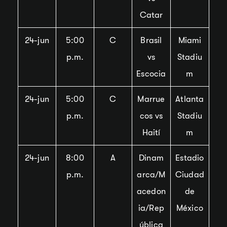
Catar
24-jun
5:00
C
Brasil
Miami
p.m.
vs
Stadiu
Escocia
m
24-jun
5:00
C
Marrue
Atlanta
p.m.
cos vs
Stadiu
Haití
m
24-jun
8:00
A
Dinam
Estadio
p.m.
arca/M
Ciudad
acedon
de
ia/Rep
México
ública