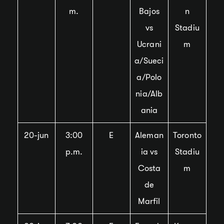
m.
Bajos
n
vs
Stadiu
Ucrani
m
a/Sueci
a/Polo
nia/Alb
ania
20-jun
3:00
E
Aleman
Toronto
p.m.
ia vs
Stadiu
Costa
m
de
Marfil