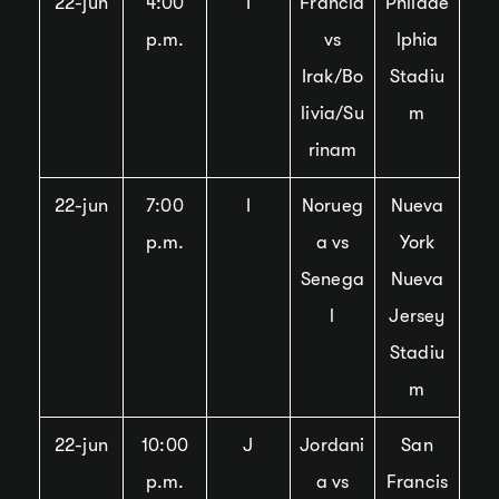
22-jun
4:00
I
Francia
Philade
p.m.
vs
lphia
Irak/Bo
Stadiu
livia/Su
m
rinam
22-jun
7:00
I
Norueg
Nueva
p.m.
a vs
York
Senega
Nueva
l
Jersey
Stadiu
m
22-jun
10:00
J
Jordani
San
p.m.
a vs
Francis