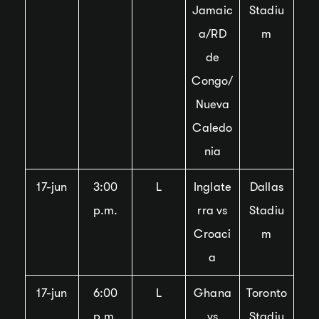
Jamaic
Stadiu
a/RD
m
de
Congo/
Nueva
Caledo
nia
17-jun
3:00
L
Inglate
Dallas
p.m.
rra vs
Stadiu
Croaci
m
a
17-jun
6:00
L
Ghana
Toronto
p.m.
vs
Stadiu