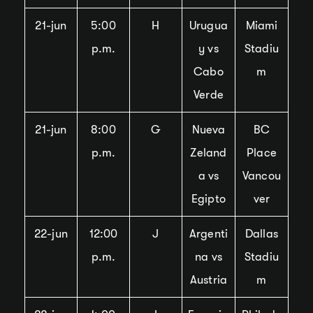
21-jun
5:00
H
Urugua
Miami
p.m.
y vs
Stadiu
Cabo
m
Verde
21-jun
8:00
G
Nueva
BC
p.m.
Zeland
Place
a vs
Vancou
Egipto
ver
22-jun
12:00
J
Argenti
Dallas
p.m.
na vs
Stadiu
Austria
m