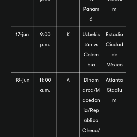
Panam
m
á
17-jun
9:00
K
Uzbekis
Estadio
p.m.
tán vs
Ciudad
Colom
de
bia
México
18-jun
11:00
A
Dinam
Atlanta
a.m.
arca/M
Stadiu
acedon
m
ia/Rep
ública
Checa/