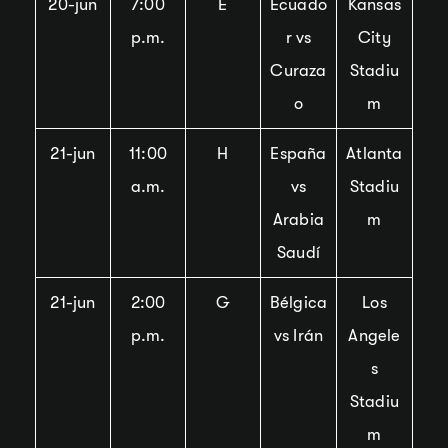
20-jun
7:00
E
Ecuado
Kansas
p.m.
r vs
City
Curaza
Stadiu
o
m
21-jun
11:00
H
España
Atlanta
a.m.
vs
Stadiu
Arabia
m
Saudí
21-jun
2:00
G
Bélgica
Los
p.m.
vs Irán
Angele
s
Stadiu
m