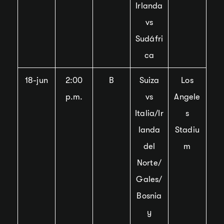
Irlanda
vs
Sudáfri
ca
18-jun
2:00
B
Suiza
Los
p.m.
vs
Angele
Italia/Ir
s
landa
Stadiu
del
m
Norte/
Gales/
Bosnia
y