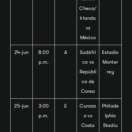
Checa/
Irlanda
vs
México
24-jun
8:00
A
Sudáfri
Estadio
p.m.
ca vs
Monter
Repúbli
rey
ca de
Corea
25-jun
3:00
E
Curaza
Philade
p.m.
o vs
lphia
Costa
Stadiu