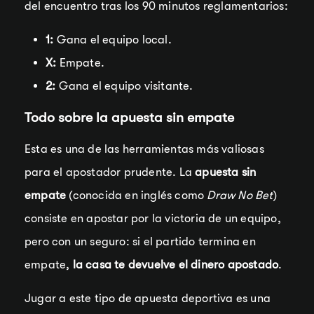
del encuentro tras los 90 minutos reglamentarios:
1:
Gana el equipo local.
X:
Empate.
2:
Gana el equipo visitante.
Todo sobre la apuesta sin empate
Esta es una de las herramientas más valiosas
para el apostador prudente. La
apuesta sin
empate
(conocida en inglés como
Draw No Bet
)
consiste en apostar por la victoria de un equipo,
pero con un seguro: si el partido termina en
empate,
la casa te devuelve el dinero apostado
.
Jugar a este tipo de apuesta deportiva es una