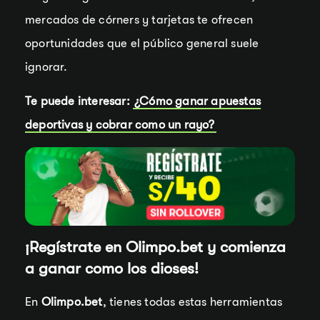
mercados de córners y tarjetas te ofrecen
oportunidades que el público general suele
ignorar.
Te puede interesar:
¿Cómo ganar apuestas
deportivas y cobrar como un rayo?
¡Regístrate en Olimpo.bet y comienza
a ganar como los dioses!
En
Olimpo.bet
, tienes todas estas herramientas