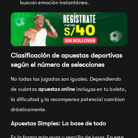
buscan emoción instantánea.
Clasificación de apuestas deportivas
según el número de selecciones
No todas las jugadas son iguales. Dependiendo
de cuántas
apuestas online
incluyas en tu boleto,
la dificultad y la recompensa potencial cambian
drásticamente.
Apuestas Simples: La base de todo
Es la forma más pura y sencilla de jugar. En este