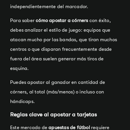
independientemente del marcador.
Para saber
cómo apostar a córners
con éxito,
debes analizar el estilo de juego: equipos que
atacan mucho por las bandas, que tiran muchos
centros o que disparan frecuentemente desde
fuera del área suelen generar más tiros de
esquina.
Puedes apostar al ganador en cantidad de
córners, al total (más/menos) o incluso con
hándicaps.
Reglas clave al apostar a tarjetas
Este mercado de
apuestas de fútbol
requiere