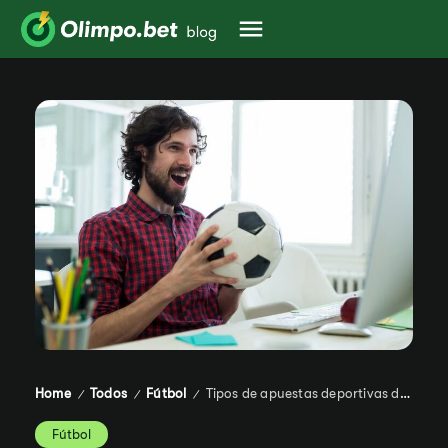
Home
Todos
Fútbol
Tipos de apuestas deportivas de fútbol para jugar y ganar
/
/
/
Fútbol