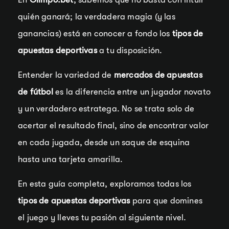
quién ganará; la verdadera magia (y las
ganancias) está en conocer a fondo los
tipos de
apuestas deportivas
a tu disposición.
Entender la variedad de
mercados de apuestas
de fútbol
es la diferencia entre un jugador novato
y un verdadero estratega. No se trata solo de
acertar el resultado final, sino de encontrar valor
en cada jugada, desde un saque de esquina
hasta una tarjeta amarilla.
En esta guía completa, exploramos todas los
tipos de apuestas deportivas
para que domines
el juego y lleves tu pasión al siguiente nivel.