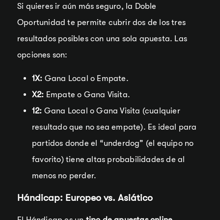
Si quieres ir aún más seguro, la Doble
Oportunidad te permite cubrir dos de los tres
resultados posibles con una sola apuesta. Las
opciones son:
1X:
Gana Local o Empate.
X2:
Empate o Gana Visita.
12:
Gana Local o Gana Visita (cualquier
resultado que no sea empate). Es ideal para
partidos donde el “underdog” (el equipo no
favorito) tiene altas probabilidades de al
menos no perder.
Hándicap: Europeo vs. Asiático
El Hándicap es un
tipo de apuestas online