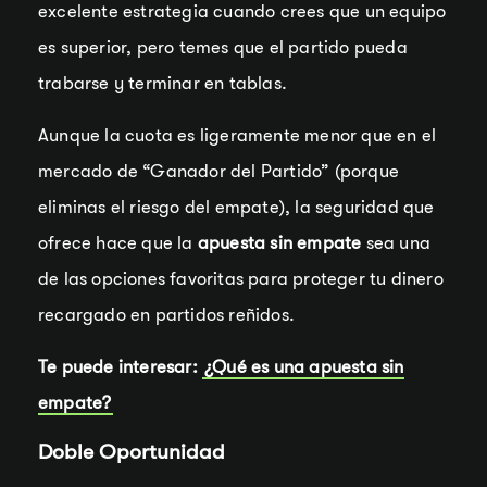
excelente estrategia cuando crees que un equipo
es superior, pero temes que el partido pueda
trabarse y terminar en tablas.
Aunque la cuota es ligeramente menor que en el
mercado de “Ganador del Partido” (porque
eliminas el riesgo del empate), la seguridad que
ofrece hace que la
apuesta sin empate
sea una
de las opciones favoritas para proteger tu dinero
recargado en partidos reñidos.
Te puede interesar:
¿Qué es una apuesta sin
empate?
Doble Oportunidad