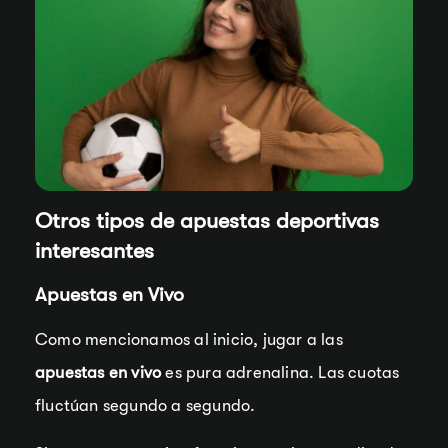
Otros tipos de apuestas deportivas
interesantes
Apuestas en Vivo
Como mencionamos al inicio, jugar a las
apuestas en vivo
es pura adrenalina. Las cuotas
fluctúan segundo a segundo.