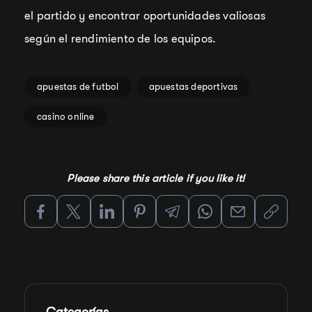
el partido y encontrar oportunidades valiosas
según el rendimiento de los equipos.
apuestas de futbol
apuestas deportivas
casino online
Please share this article if you like it!
Categorías