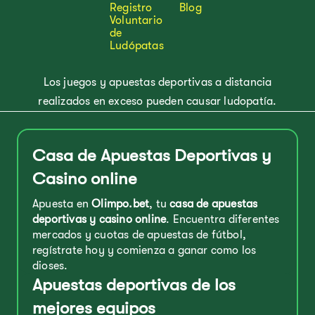
Registro
Blog
Voluntario
de
Ludópatas
Los juegos y apuestas deportivas a distancia
realizados en exceso pueden causar ludopatía.
Casa de Apuestas Deportivas y
Casino online
Apuesta en
Olimpo.bet
, tu
casa de apuestas
deportivas y casino online
. Encuentra diferentes
mercados y cuotas de apuestas de fútbol,
regístrate hoy y comienza a ganar como los
dioses.
Apuestas deportivas de los
mejores equipos