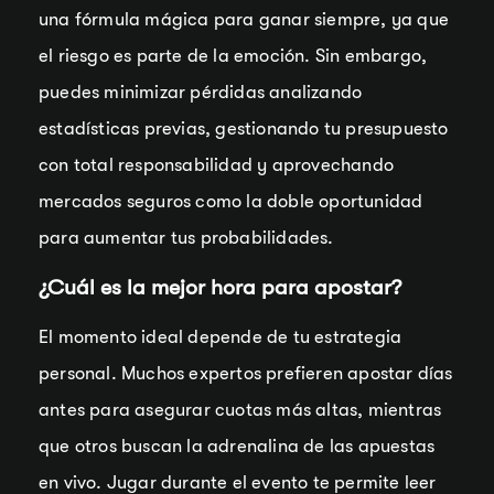
una fórmula mágica para ganar siempre, ya que
el riesgo es parte de la emoción. Sin embargo,
puedes minimizar pérdidas analizando
estadísticas previas, gestionando tu presupuesto
con total responsabilidad y aprovechando
mercados seguros como la doble oportunidad
para aumentar tus probabilidades.
¿Cuál es la mejor hora para apostar?
El momento ideal depende de tu estrategia
personal. Muchos expertos prefieren apostar días
antes para asegurar cuotas más altas, mientras
que otros buscan la adrenalina de las apuestas
en vivo. Jugar durante el evento te permite leer