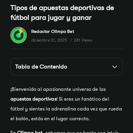
Tipos de apuestas deportivas de
fútbol para jugar y ganar
Redactor Olimpo Bet
diciembre 31, 2025
281 Views
Tabla de Contenido
¡Bienvenido al apasionante universo de las
apuestas deportivas
! Si eres un fanático del
fútbol y sientes la adrenalina cada vez que rueda
el balón, estás en el lugar correcto.
En
Olimpo.bet
, sabemos que no basta con intuir