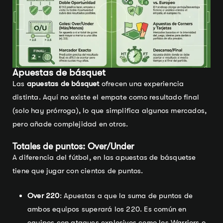
Apuestas de básquet
Las
apuestas de básquet
ofrecen una experiencia
distinta. Aquí no existe el empate como resultado final
(solo hay prórroga), lo que simplifica algunos mercados,
pero añade complejidad en otros.
Totales de puntos: Over/Under
A diferencia del fútbol, en las apuestas de básquetse
tiene que jugar con cientos de puntos.
Over 220
: Apuestas a que la suma de puntos de
ambos equipos superará los 220. Es común en
equipos con ataques explosivos como los Warriors o