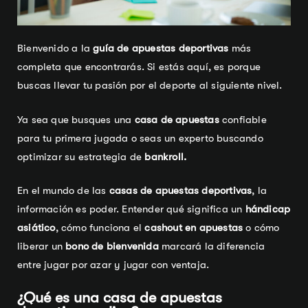
Bienvenido a la
guía de apuestas deportivas
más
completa que encontrarás. Si estás aquí, es porque
buscas llevar tu pasión por el deporte al siguiente nivel.
Ya sea que busques una
casa de apuestas
confiable
para tu primera jugada o seas un experto buscando
optimizar su estrategia de
bankroll.
En el mundo de las
casas de apuestas deportivas
, la
información es poder. Entender qué significa un
hándicap
asiático
, cómo funciona el
cashout en apuestas
o cómo
liberar un
bono de bienvenida
marcará la diferencia
entre jugar por azar y jugar con ventaja.
¿Qué es una casa de apuestas