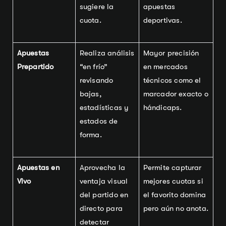
sugiere la
apuestas
cuota.
deportivas.
Apuestas
Realiza análisis
Mayor precisión
Prepartido
“en frío”
en mercados
revisando
técnicos como el
bajas,
marcador exacto o
estadísticas y
hándicaps.
estados de
forma.
Apuestas en
Aprovecha la
Permite capturar
Vivo
ventaja visual
mejores cuotas si
del partido en
el favorito domina
directo para
pero aún no anota.
detectar