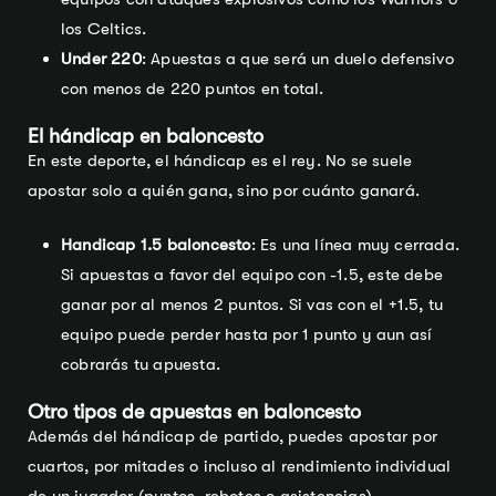
los Celtics.
Under 220
: Apuestas a que será un duelo defensivo
con menos de 220 puntos en total.
El hándicap en baloncesto
En este deporte, el hándicap es el rey. No se suele
apostar solo a quién gana, sino por cuánto ganará.
Handicap 1.5 baloncesto
: Es una línea muy cerrada.
Si apuestas a favor del equipo con -1.5, este debe
ganar por al menos 2 puntos. Si vas con el +1.5, tu
equipo puede perder hasta por 1 punto y aun así
cobrarás tu apuesta.
Otro tipos de apuestas en baloncesto
Además del hándicap de partido, puedes apostar por
cuartos, por mitades o incluso al rendimiento individual