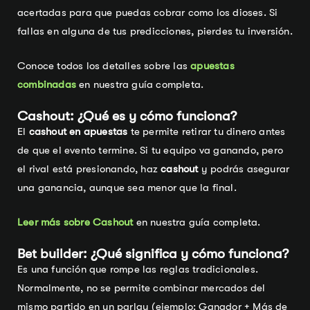
acertadas para que puedas cobrar como los dioses. Si
fallas en alguna de tus predicciones, pierdes tu inversión.
Conoce todos los detalles sobre las
apuestas
combinadas
en nuestra guía completa.
Cashout: ¿Qué es y cómo funciona?
El
cashout en apuestas
te permite retirar tu dinero antes
de que el evento termine. Si tu equipo va ganando, pero
el rival está presionando, haz
cashout
y podrás asegurar
una ganancia, aunque sea menor que la final.
Leer más sobre Cashout
en nuestra guía completa.
Bet builder: ¿Qué significa y cómo funciona?
Es una función que rompe las reglas tradicionales.
Normalmente, no se permite combinar mercados del
mismo partido en un parlay (ejemplo: Ganador + Más de