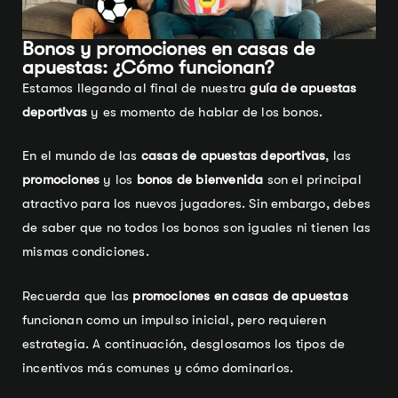
Bonos y promociones en casas de
apuestas: ¿Cómo funcionan?
Estamos llegando al final de nuestra
guía de apuestas
deportivas
y es momento de hablar de los bonos.
En el mundo de las
casas de apuestas deportivas
, las
promociones
y los
bonos de bienvenida
son el principal
atractivo para los nuevos jugadores. Sin embargo, debes
de saber que no todos los bonos son iguales ni tienen las
mismas condiciones.
Recuerda que las
promociones en casas de apuestas
funcionan como un impulso inicial, pero requieren
estrategia. A continuación, desglosamos los tipos de
incentivos más comunes y cómo dominarlos.