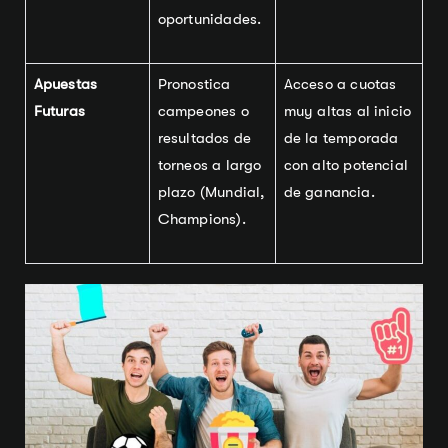
oportunidades.
Apuestas
Pronostica
Acceso a cuotas
Futuras
campeones o
muy altas al inicio
resultados de
de la temporada
torneos a largo
con alto potencial
plazo (Mundial,
de ganancia.
Champions).