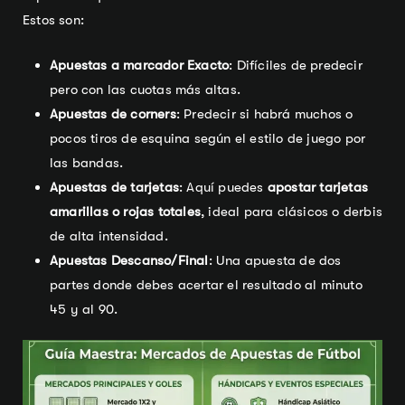
Estos son:
Apuestas a marcador Exacto
: Difíciles de predecir
pero con las cuotas más altas.
Apuestas de corners
: Predecir si habrá muchos o
pocos tiros de esquina según el estilo de juego por
las bandas.
Apuestas de tarjetas
: Aquí puedes
apostar tarjetas
amarillas o rojas
totales
, ideal para clásicos o derbis
de alta intensidad.
Apuestas Descanso/Final
: Una apuesta de dos
partes donde debes acertar el resultado al minuto
45 y al 90.