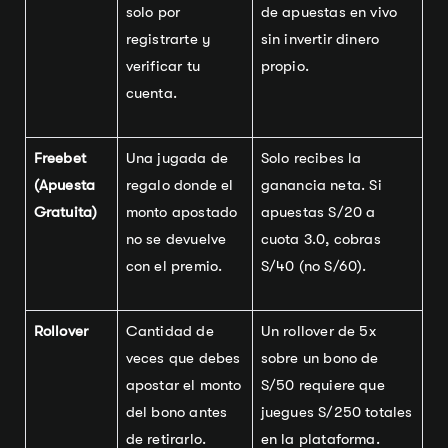
solo por
de apuestas en vivo
registrarte y
sin invertir dinero
verificar tu
propio.
cuenta.
Freebet
Una jugada de
Solo recibes la
(Apuesta
regalo donde el
ganancia neta. Si
Gratuita)
monto apostado
apuestas S/20 a
no se devuelve
cuota 3.0, cobras
con el premio.
S/40 (no S/60).
Rollover
Cantidad de
Un rollover de 5x
veces que debes
sobre un bono de
apostar el monto
S/50 requiere que
del bono antes
juegues S/250 totales
de retirarlo.
en la plataforma.