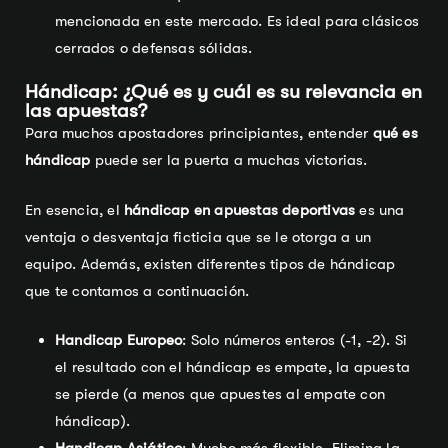
mencionada en este mercado. Es ideal para clásicos
cerrados o defensas sólidas.
Hándicap: ¿Qué es y cuál es su relevancia en
las apuestas?
Para muchos apostadores principiantes, entender
qué es
hándicap
puede ser la puerta a muchas victorias.
En esencia, el
hándicap en apuestas deportivas
es una
ventaja o desventaja ficticia que se le otorga a un
equipo. Además, existen diferentes tipos de hándicap
que te contamos a continuación.
Handicap Europeo
: Solo números enteros (-1, -2). Si
el resultado con el hándicap es empate, la apuesta
se pierde (a menos que apuestes al empate con
hándicap).