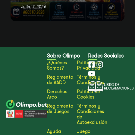
Julio 17, 2026
Sobre Olimpo
Redes Sociales
¿Quiénes
Política de
Somos?
Privacidad
Reglamento
Términos y
de AADD
Condiciones
LIBRO DE
RECLAMACIONES
Derechos
Política de
Arco
Cookies
Reglamento
Términos y
de Juegos
Condiciones
de
Autoexclusión
Ayuda
Juego