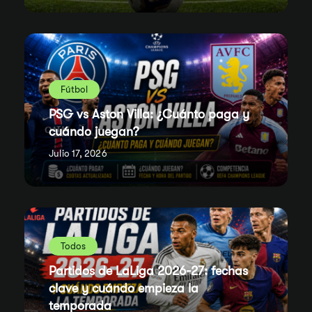
Fútbol
PSG vs Aston Villa: ¿Cuánto paga y
cuándo juegan?
Julio 17, 2026
Todos
Partidos de LaLiga 2026-27: fechas
clave y cuándo empieza la
temporada