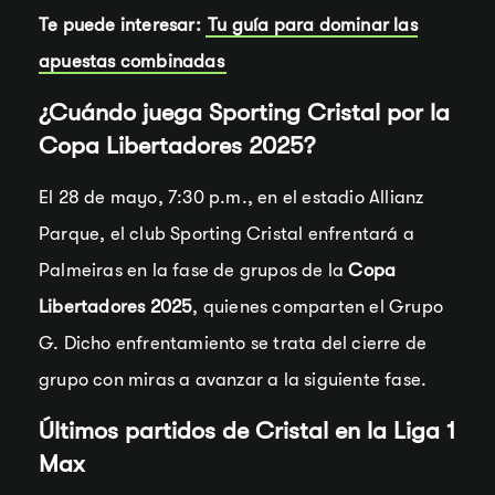
Te puede interesar:
Tu guía para dominar las
apuestas combinadas
¿Cuándo juega Sporting Cristal por la
Copa Libertadores 2025?
El 28 de mayo, 7:30 p.m., en el estadio Allianz
Parque, el club Sporting Cristal enfrentará a
Palmeiras en la fase de grupos de la
Copa
Libertadores 2025
, quienes comparten el Grupo
G. Dicho enfrentamiento se trata del cierre de
grupo con miras a avanzar a la siguiente fase.
Últimos partidos de Cristal en la Liga 1
Max