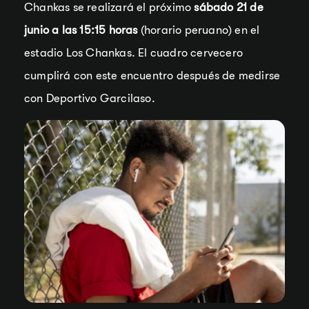
Chankas se realizará el próximo
sábado 21 de
junio a las 15:15 horas
(horario peruano) en el
estadio Los Chankas. El cuadro cervecero
cumplirá con este encuentro después de medirse
con Deportivo Garcilaso.