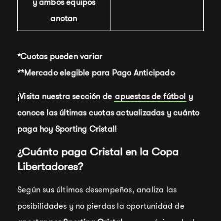
y ambos equipos
anotan
*Cuotas pueden variar
**Mercado elegible para Pago Anticipado
¡Visita nuestra sección de
apuestas de fútbol
y
conoce las últimas cuotas actualizadas y cuánto
paga hoy Sporting Cristal!
¿Cuánto paga Cristal en la Copa
Libertadores?
Según sus últimos desempeños, analiza las
posibilidades y no pierdas la oportunidad de