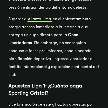
presión e ilusión dentro del entorno celeste.
Superar a
Alianza Lima
en el enfrentamiento
otorga acceso inmediato a la instancia que
entrega un cupo directo para la
Copa
Libertadores
. Sin embargo, no conseguirlo
conduce a fases preliminares, condicionando
planificación deportiva, ingresos vinculados al
ámbito internacional y exposición continental del
club.
Apuestas Liga 1: ¿Cuánto paga
Sporting Cristal?
Vive la emoción celeste y haz tus apuestas por