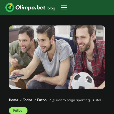
Home
Todos
Fútbol
¿Cuánto paga Sporting Cristal y cuándo juega?
/
/
/
Fútbol