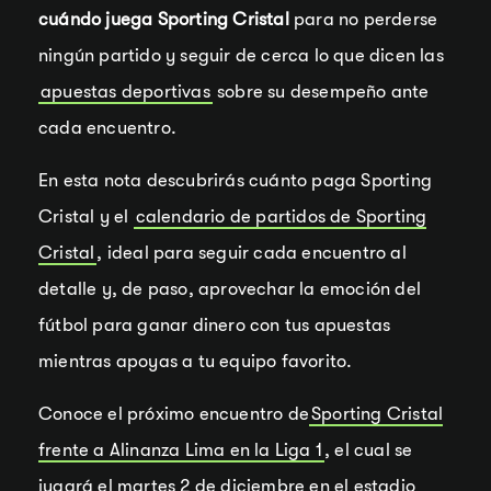
cuándo juega Sporting Cristal
para no perderse
ningún partido y seguir de cerca lo que dicen las
apuestas deportivas
sobre su desempeño ante
cada encuentro.
En esta nota descubrirás cuánto paga Sporting
Cristal y el
calendario de partidos de Sporting
Cristal
, ideal para seguir cada encuentro al
detalle y, de paso, aprovechar la emoción del
fútbol para ganar dinero con tus apuestas
mientras apoyas a tu equipo favorito.
Conoce el próximo encuentro de
Sporting Cristal
frente a Alinanza Lima en la Liga 1
, el cual se
jugará el martes 2 de diciembre en el estadio