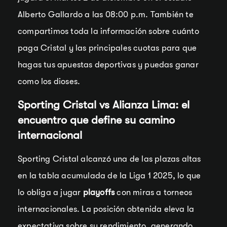
Alberto Gallardo a las 08:00 p.m. También te
compartimos toda la información sobre cuánto
paga Cristal y las principales cuotas para que
hagas tus apuestas deportivas y puedas ganar
como los dioses.
Sporting Cristal vs Alianza Lima: el
encuentro que define su camino
internacional
Sporting Cristal alcanzó una de las plazas altas
en la tabla acumulada de la Liga 1 2025, lo que
lo obliga a jugar
playoffs
con miras a torneos
internacionales. La posición obtenida eleva la
expectativa sobre su rendimiento, generando