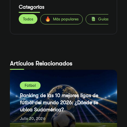
Categorías
Todos
Más populares
Guías de Apuest
Artículos Relacionados
Fútbol
Ranking de las 10 mejores ligas de
fútbol del mundo 2026: ¿Dónde se
ubica Sudamérica?
Julio 20, 2026