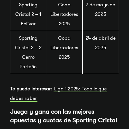
Sporting
Copa
7 de mayo de
Cristal 2 – 1
Libertadores
2025
Bolívar
2025
Sporting
Copa
24 de abril de
Cristal 2 – 2
Libertadores
2025
Cerro
2025
Porteño
Te puede interesar:
Liga 1 2025: Todo lo que
debes saber
Juega y gana con las mejores
apuestas y cuotas de Sporting Cristal