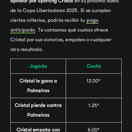
apostar por Sporting Cristal
en su próximo duelo
de la Copa Libertadores 2025. Si se cumplen
ciertos criterios, podrás recibir tu
pago
anticipado
. Te contamos qué cuotas ofrece
Cristal por sus victorias, empates o cualquier
otro resultado.
Jugada
Cuota
Cristal le gana a
12.00*
Palmeiras
Cristal pierde contra
1.26*
Palmeiras
Cristal empata con
6.00*