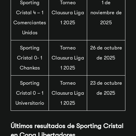
Sporting
Torneo
1 de
Cristal 4 – 1
Clausura Liga
noviembre de
Comerciantes
1 2025
2025
Unidos
Sporting
Torneo
26 de octubre
Cristal 0- 1
Clausura Liga
de 2025
Chankas
1 2025
Sporting
Torneo
23 de octubre
Cristal 0 – 1
Clausura Liga
de 2025
Universitario
1 2025
Últimos resultados de Sporting Cristal
en Copa Libertadores