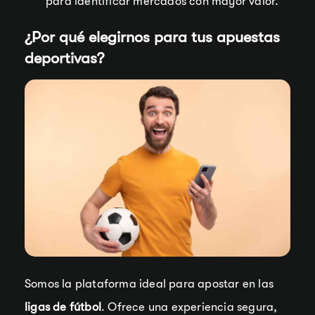
para identificar mercados con mayor valor.
¿Por qué elegirnos para tus apuestas
deportivas?
Somos la plataforma ideal para apostar en las
ligas de fútbol
. Ofrece una experiencia segura,