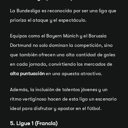
La Bundesliga es reconocida por ser una liga que
prioriza el ataque y el espectáculo.
Equipos como el Bayern Múnich y el Borussia
Dortmund no solo dominan la competición, sino
que también ofrecen una alta cantidad de goles
en cada jornada, convirtiendo los mercados de
alta puntuación
en una apuesta atractiva.
Además, la inclusión de talentos jóvenes y un
ritmo vertiginoso hacen de esta liga un escenario
ideal para disfrutar y apostar en el fútbol.
5. Ligue 1 (Francia)