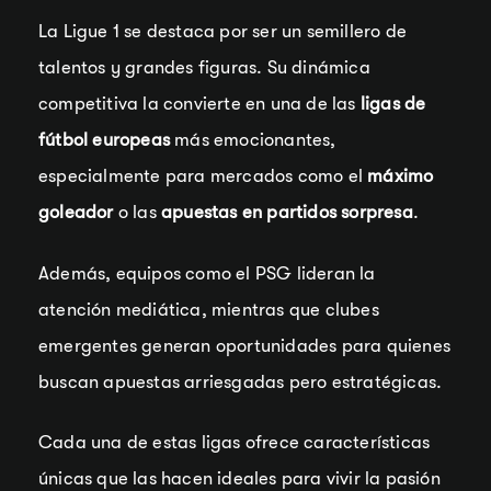
La Ligue 1 se destaca por ser un semillero de
talentos y grandes figuras. Su dinámica
competitiva la convierte en una de las
ligas de
fútbol europeas
más emocionantes,
especialmente para mercados como el
máximo
goleador
o las
apuestas en partidos sorpresa
.
Además, equipos como el PSG lideran la
atención mediática, mientras que clubes
emergentes generan oportunidades para quienes
buscan apuestas arriesgadas pero estratégicas.
Cada una de estas ligas ofrece características
únicas que las hacen ideales para vivir la pasión