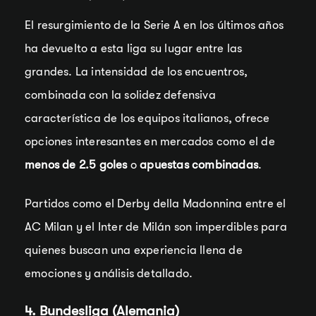
El resurgimiento de la Serie A en los últimos años
ha devuelto a esta liga su lugar entre las
grandes. La intensidad de los encuentros,
combinada con la solidez defensiva
característica de los equipos italianos, ofrece
opciones interesantes en mercados como el de
menos de 2.5 goles
o
apuestas combinadas
.
Partidos como el Derby della Madonnina entre el
AC Milan y el Inter de Milán son imperdibles para
quienes buscan una experiencia llena de
emociones y análisis detallado.
4. Bundesliga (Alemania)