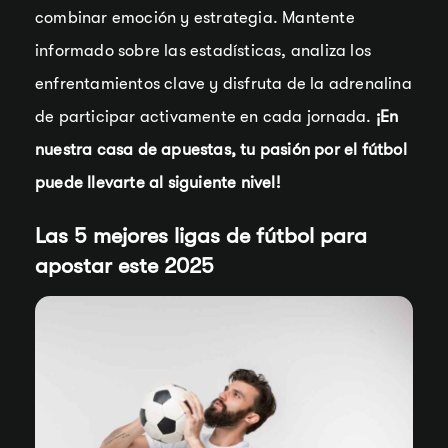
combinar emoción y estrategia. Mantente
informado sobre las estadísticas, analiza los
enfrentamientos clave y disfruta de la adrenalina
de participar activamente en cada jornada.
¡En
nuestra casa de apuestas, tu pasión por el fútbol
puede llevarte al siguiente nivel!
Las 5 mejores ligas de fútbol para
apostar este 2025