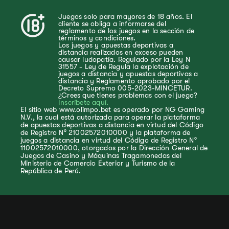
Juegos solo para mayores de 18 años. El
cliente se obliga a informarse del
reglamento de los juegos en la sección de
términos y condiciones.
Los juegos y apuestas deportivas a
distancia realizados en exceso pueden
causar ludopatía. Regulado por la Ley N
31557 - Ley de Regula la explotación de
juegos a distancia y apuestas deportivas a
distancia y Reglamento aprobado por el
Decreto Supremo 005-2023-MINCETUR.
¿Crees que tienes problemas con el juego?
Inscríbete aquí.
El sitio web www.olimpo.bet es operado por NG Gaming
N.V., la cual está autorizada para operar la plataforma
de apuestas deportivas a distancia en virtud del Código
de Registro N° 21002572010000 y la plataforma de
juegos a distancia en virtud del Código de Registro N°
11002572010000, otorgados por la Dirección General de
Juegos de Casino y Máquinas Tragamonedas del
Ministerio de Comercio Exterior y Turismo de la
República de Perú.