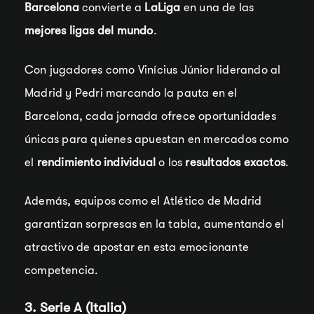
Barcelona
convierte a
LaLiga
en una de las
mejores ligas del mundo
.
Con jugadores como Vinícius Júnior liderando al
Madrid y Pedri marcando la pauta en el
Barcelona, cada jornada ofrece oportunidades
únicas para quienes apuestan en mercados como
el
rendimiento individual
o los
resultados exactos
.
Además, equipos como el Atlético de Madrid
garantizan sorpresas en la tabla, aumentando el
atractivo de apostar en esta emocionante
competencia.
3. Serie A (Italia)