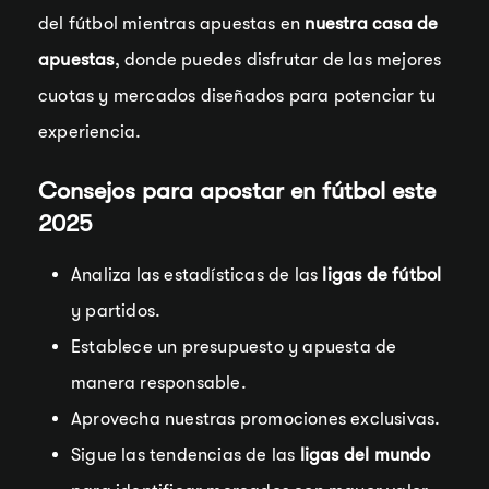
del fútbol mientras apuestas en
nuestra casa de
apuestas
, donde puedes disfrutar de las mejores
cuotas y mercados diseñados para potenciar tu
experiencia.
Consejos para apostar en fútbol este
2025
Analiza las estadísticas de las
ligas de fútbol
y partidos.
Establece un presupuesto y apuesta de
manera responsable.
Aprovecha nuestras promociones exclusivas.
Sigue las tendencias de las
ligas del mundo