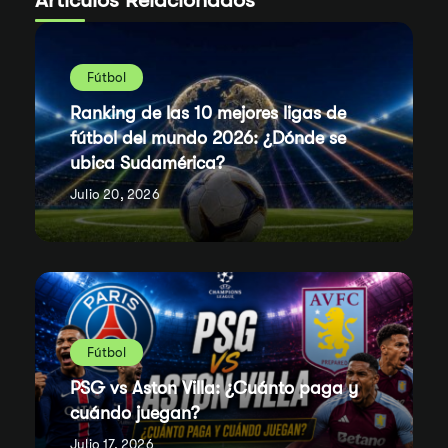
Fútbol
Ranking de las 10 mejores ligas de
fútbol del mundo 2026: ¿Dónde se
ubica Sudamérica?
Julio 20, 2026
Fútbol
PSG vs Aston Villa: ¿Cuánto paga y
cuándo juegan?
Julio 17, 2026