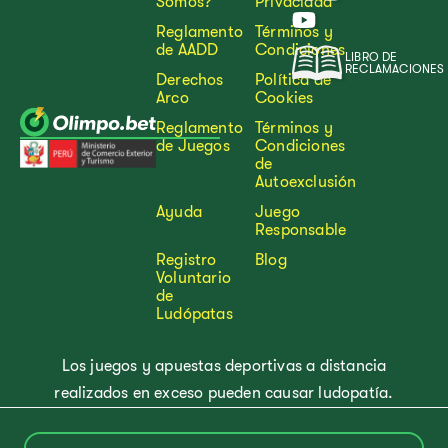
Somos?
Privacidad
Reglamento
Términos y
de AADD
Condiciones
LIBRO DE
RECLAMACIONES
Derechos
Política de
Arco
Cookies
Reglamento
Términos y
de Juegos
Condiciones
de
Autoexclusión
Ayuda
Juego
Responsable
Registro
Blog
Voluntario
de
Ludópatas
Los juegos y apuestas deportivas a distancia
realizados en exceso pueden causar ludopatía.