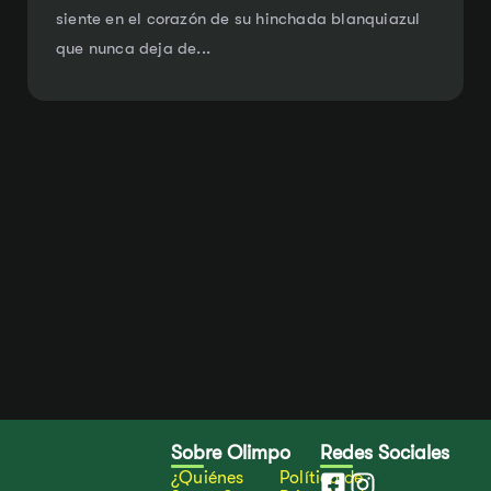
siente en el corazón de su hinchada blanquiazul
que nunca deja de...
Sobre Olimpo
Redes Sociales
¿Quiénes
Política de