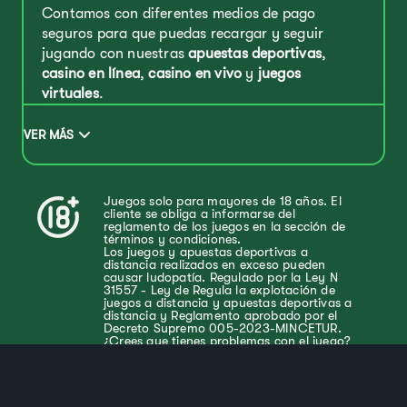
Contamos con diferentes medios de pago
seguros para que puedas recargar y seguir
jugando con nuestras
apuestas deportivas
,
casino en línea
,
casino en vivo
y
juegos
virtuales
.
VER MÁS
Juegos solo para mayores de 18 años. El
cliente se obliga a informarse del
reglamento de los juegos en la sección de
términos y condiciones.
Los juegos y apuestas deportivas a
distancia realizados en exceso pueden
causar ludopatía. Regulado por la Ley N
31557 - Ley de Regula la explotación de
juegos a distancia y apuestas deportivas a
distancia y Reglamento aprobado por el
Decreto Supremo 005-2023-MINCETUR.
¿Crees que tienes problemas con el juego?
Inscríbete aquí.
El sitio web www.olimpo.bet es operado por NG Gaming
N.V., la cual está autorizada para operar la plataforma
de apuestas deportivas a distancia en virtud del Código
de Registro N° 21002572010000 y la plataforma de