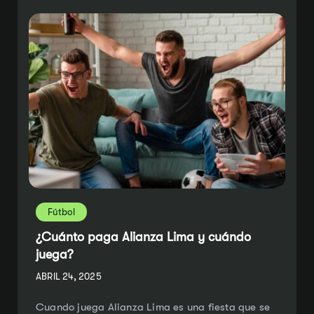
Fútbol
¿Cuánto paga Alianza Lima y cuándo
juega?
ABRIL 24, 2025
Cuando juega Alianza Lima es una fiesta que se