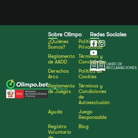
Sobre Olimpo
Redes Sociales
¿Quiénes
Política de
Somos?
Privacidad
Reglamento
Términos y
de AADD
Condiciones
LIBRO DE
RECLAMACIONES
Derechos
Política de
Arco
Cookies
Reglamento
Términos y
de Juegos
Condiciones
de
Autoexclusión
Ayuda
Juego
Responsable
Registro
Blog
Voluntario
de