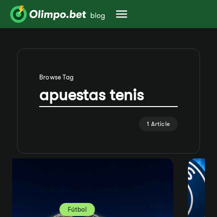
Browse Tag
apuestas tenis
1 Article