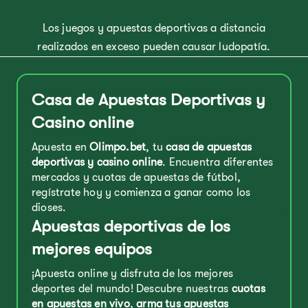
Los juegos y apuestas deportivas a distancia
realizados en exceso pueden causar ludopatía.
Casa de Apuestas Deportivas y
Casino online
Apuesta en
Olimpo.bet
, tu
casa de apuestas
deportivas y casino online
. Encuentra diferentes
mercados y cuotas de apuestas de fútbol,
regístrate hoy y comienza a ganar como los
dioses.
Apuestas deportivas de los
mejores equipos
¡Apuesta online y disfruta de los mejores
deportes del mundo! Descubre nuestras
cuotas
en apuestas en vivo
,
arma tus apuestas