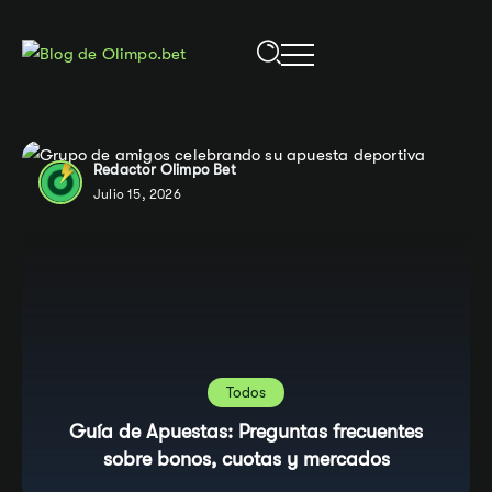
Redactor Olimpo Bet
Julio 15, 2026
Todos
Guía de Apuestas: Preguntas frecuentes
sobre bonos, cuotas y mercados