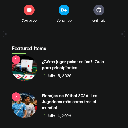
Youtube
Behance
Github
Featured Items
¿Cómo jugar poker online?: Guía
para principiantes
Julio 15, 2026
Fichajes de Fútbol 2026: Los
Jugadores más caros tras el
mundial
Julio 14, 2026